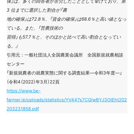
保」は、多くの回答者が苦労したこととして挙げており、第
3 位までに選択した割合が「農
地の確保」は72.8％、「資金の確保」は68.6％と高い値となっ
ている。また、「営農技術の
習得」も57.7％と、そのほかと比べて高い割合となってい
る。』
引用元：一般社団法人全国農業会議所 全国新規就農相談
センター
「新規就農者の就農実態に関する調査結果―令和3年度―」
（令和4（2022）年3月）22頁
https://www.be-
farmer.jp/uploads/statistics/YV447s7CQjwBYJ3OtEht202
203231858.pdf