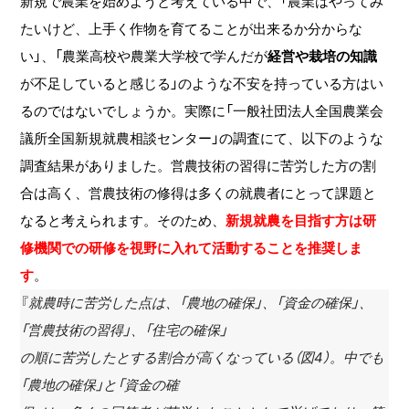
新規で農業を始めようと考えている中で、「農業はやってみ
たいけど、上手く作物を育てることが出来るか分からな
い」、「農業高校や農業大学校で学んだが
経営や栽培の知識
が不足していると感じる」のような不安を持っている方はい
るのではないでしょうか。実際に「一般社団法人全国農業会
議所全国新規就農相談センター」の調査にて、以下のような
調査結果がありました。営農技術の習得に苦労した方の割
合は高く、営農技術の修得は多くの就農者にとって課題と
なると考えられます。そのため、
新規就農を目指す方は研
修機関での研修を視野に入れて活動することを推奨しま
す
。
『
就農時に苦労した点は、「農地の確保」、「資金の確保」、
「営農技術の習得」、「住宅の確保」
の順に苦労したとする割合が高くなっている（図4）。中でも
「農地の確保」と「資金の確