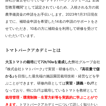
弊社が運営を行っている「トマトパークアカデミー」は”全国
型教育機関”として認定されているため、入校される方の就
農準備資金の申請をお手伝いします。2023年1月31日現在
までに、補助金申請を希望した14名の申請のサポートをさ
せていただき、10名の方に補助金を利用して研修を受けて
いただいています。
トマトパークアカデミーとは
大玉トマトの栽培にて72t/10aを達成した
弊社グループ会社
「株式会社トマトパーク」で実習・研修を行い、
「高収量で儲
かる」
を目指した最先端の施設園芸栽培技術・経営などを学
ぶことができます。研修内容としては
実習・講義・OJT
と
なっており、特にOJTは栽培しているトマトを教材として
栽培管理・環境制御・生育方針等を実践的に学ぶことがで
きます
。トマトパークアカデミーについて詳しく知りたい