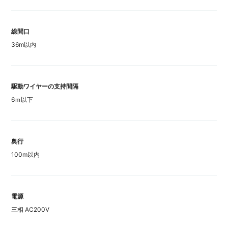
総間口
36m以内
駆動ワイヤーの支持間隔
6ｍ以下
奥行
100m以内
電源
三相 AC200V