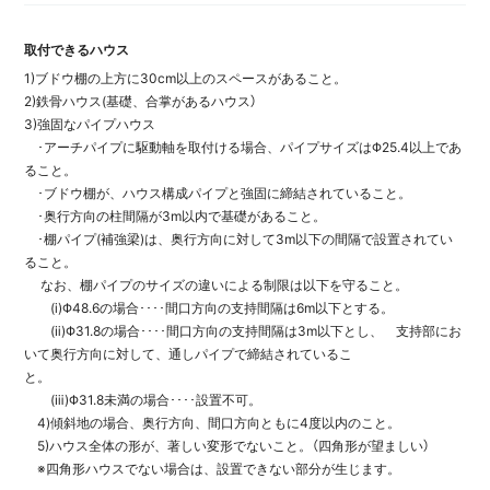
取付できるハウス
1)ブドウ棚の上方に30cm以上のスペースがあること。
2)鉄骨ハウス(基礎、合掌があるハウス）
3)強固なパイプハウス
･アーチパイプに駆動軸を取付ける場合、パイプサイズはΦ25.4以上であ
ること。
･ブドウ棚が、ハウス構成パイプと強固に締結されていること。
･奥行方向の柱間隔が3m以内で基礎があること。
･棚パイプ(補強梁)は、奥行方向に対して3m以下の間隔で設置されてい
ること。
なお、棚パイプのサイズの違いによる制限は以下を守ること。
(ⅰ)Φ48.6の場合････間口方向の支持間隔は6m以下とする。
(ⅱ)Φ31.8の場合････間口方向の支持間隔は3m以下とし、 支持部にお
いて奥行方向に対して、通しパイプで締結されているこ
と。
(ⅲ)Φ31.8未満の場合････設置不可。
4)傾斜地の場合、奥行方向、間口方向ともに4度以内のこと。
5)ハウス全体の形が、著しい変形でないこと。（四角形が望ましい）
※四角形ハウスでない場合は、設置できない部分が生じます。