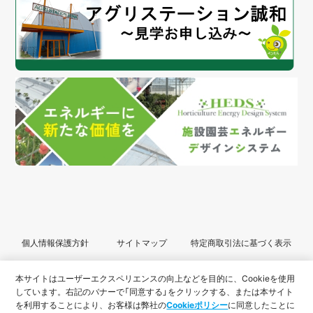
個人情報保護方針
サイトマップ
特定商取引法に基づく表示
© 2022 SEIWA All Rights Reserved.
本サイトはユーザーエクスペリエンスの向上などを目的に、Cookieを使用
しています。
右記のバナーで「同意する」をクリックする、または本サイト
を利用することにより、
お客様は弊社の
Cookieポリシー
に同意したことに