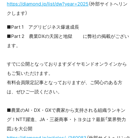
https://diamond.jp/list/dw?year=2025
（外部サイトへリン
クします）
■Part 1 アグリビジネス爆速成長
■Part 2 農業DXの天国と地獄 に弊社の掲載がござい
ます。
すでに公開となっておりますダイヤモンドオンラインから
もご覧いただけます。
有料会員限定記事となっておりますが、ご関心のある方
は、ぜひご一読ください。
■農業のAI・DX・GXで農家から支持される組織ランキン
グ！NTT躍進、JA・三菱商事・トヨタは？最新「業界勢力
図」を大公開
https://diamond.jp/articles/-/360083
（外部サイトへリンク