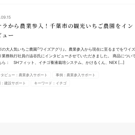
.09.15
サラから農業参入！千葉市の観光いちご農園をイン
ビュー
市の大人気いちご農園「ワイズアグリ」。農業参入から現在に至るまでをワイ
リ業務執行社員の澁谷氏にインタビューさせていただきました。 商品につい
ちら： SHフィット、イチゴ養液栽培システム、かけるくん、NEX […]
ンタビュー：農業参入サポート
事例：農業参入サポート
例：建設サポート
キーワード：イチゴ