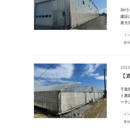
SH
建設
業大
イ
事
2023
【
千葉
ト農
ーテン
イ
事