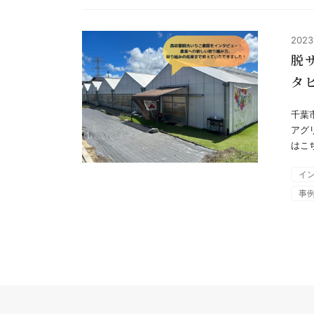
2023
脱
タ
千葉
アグ
はこ
イ
事