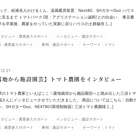
ラック、給液名人かけるくん、温風暖房装置、Next80、SHガターDuo ハウス
に至るまで トマトパーク（現：アグリステーション誠和）との出会い 東京農
学を卒業後、農家をやっていた実家に戻りハウスの土耕栽培 […]
ンタビュー：農業参入サポート
インタビュー：建設サポート
例：農業参入サポート
事例：建設サポート
キーワード：トマト
.12.21
露地から施設園芸】トマト農園をインタビュー
県のトマト農家といえばここ！露地栽培から施設園芸へと踏み出した三須ト
園さんにインタビューさせていただきました。 商品についてはこちら：自動
、SHガターDuo、NEXT80（環境制御器） 三須トマト農園様 […]
ンタビュー：農業参入サポート
インタビュー：建設サポート
例：農業参入サポート
事例：建設サポート
キーワード：トマト