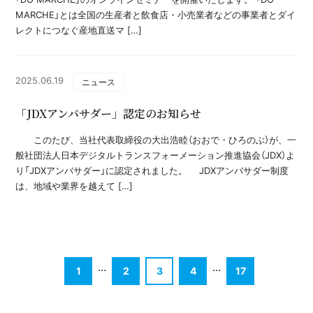
MARCHE」とは全国の生産者と飲食店・小売業者などの事業者とダイ
レクトにつなぐ産地直送マ […]
2025.06.19
ニュース
「JDXアンバサダー」認定のお知らせ
このたび、当社代表取締役の大出浩睦（おおで・ひろのぶ）が、一
般社団法人日本デジタルトランスフォーメーション推進協会（JDX）よ
り「JDXアンバサダー」に認定されました。 JDXアンバサダー制度
は、地域や業界を越えて […]
...
...
1
2
3
4
17